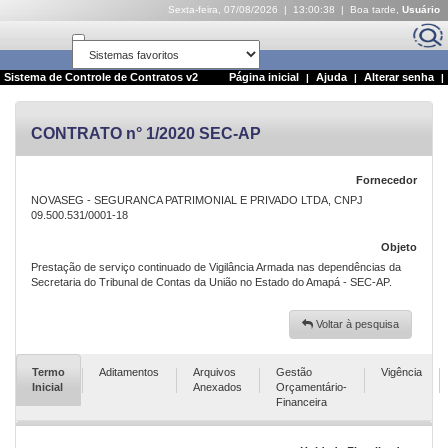
Sexta-feira, 07/08/2026 | 13:00:39 | Boa tarde,
Usuário
Abrir em nova janela
Sistema de Controle de Contratos v2
Página inicial
Ajuda
Alterar senha
|
|
|
Sair
CONTRATO n° 1/2020 SEC-AP
Fornecedor
NOVASEG - SEGURANCA PATRIMONIAL E PRIVADO LTDA, CNPJ
09.500.531/0001-18
Objeto
Prestação de serviço continuado de Vigilância Armada nas dependências da
Secretaria do Tribunal de Contas da União no Estado do Amapá - SEC-AP.
Voltar à pesquisa
Termo
Aditamentos
Arquivos
Gestão
Vigência
Inicial
Anexados
Orçamentário-
Financeira