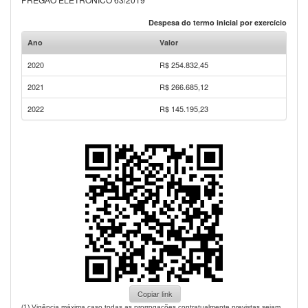
Despesa do termo inicial por exercício
Ano
Valor
2020
R$ 254.832,45
2021
R$ 266.685,12
2022
R$ 145.195,23
Copiar link
(1) Vigência máxima caso todas as prorrogações contratualmente previstas sejam