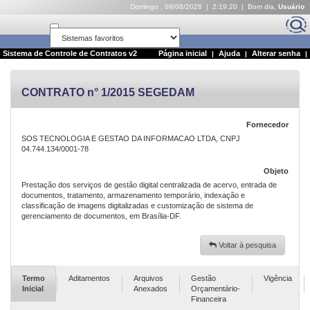
Domingo , 09/08/2026 | 2:19:21 | Bom dia,
Usuário
Abrir em nova janela
Sistema de Controle de Contratos v2
Página inicial
Ajuda
Alterar senha
|
|
|
Sair
CONTRATO n° 1/2015 SEGEDAM
Fornecedor
SOS TECNOLOGIA E GESTAO DA INFORMACAO LTDA, CNPJ
04.744.134/0001-78
Objeto
Prestação dos serviços de gestão digital centralizada de acervo, entrada de
documentos, tratamento, armazenamento temporário, indexação e
classificação de imagens digitalizadas e customização de sistema de
gerenciamento de documentos, em Brasília-DF.
Voltar à pesquisa
Termo
Aditamentos
Arquivos
Gestão
Vigência
Inicial
Anexados
Orçamentário-
Financeira