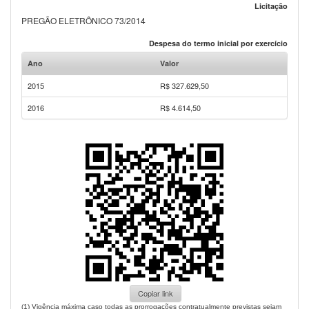
Licitação
PREGÃO ELETRÔNICO 73/2014
Despesa do termo inicial por exercício
Ano
Valor
2015
R$ 327.629,50
2016
R$ 4.614,50
Copiar link
(1) Vigência máxima caso todas as prorrogações contratualmente previstas sejam